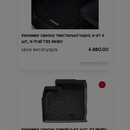
Килимки салону текстильні чорні, к-кт 4
шт., X-Trail T33 MHEV
Ціна аксесуара
4 880.00
Артикул:N00002705
Килимки салону гумові к-кт 4шт J12 MHEV