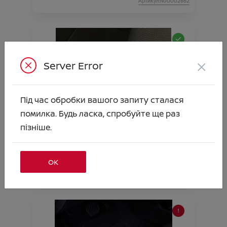
Артикул:N00002662
×
Server Error
Під час обробки вашого запиту сталася
помилка. Будь ласка, спробуйте ще раз
Килимки салону текстильні чорні к-кт 4
пізніше.
шт. QASHQAI J11 2013-2021
Ціна аксесуара
1 495.00
ОК
Підходить для автомобіля :
QASHQAI;
Артикул:N00002666