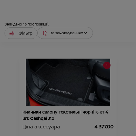
Знайдено
16
пропозицій:
Фільтр
Килимки салону текстильні чорні к-кт 4
шт. Qashqai J12
Ціна аксесуара
4 377.00