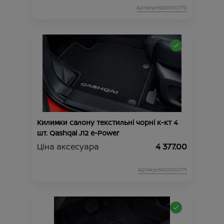
Артикул:N00000770
Килимки салону текстильні чорні к-кт 4
шт. Qashqai J12 e-Power
Ціна аксесуара
4 377.00
Артикул:N00000771