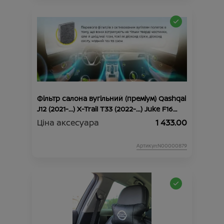
Фільтр салона вугільний (преміум) Qashqai
J12 (2021-...) X-Trail Т33 (2022-...) Juke F16
(2019-...)
Ціна аксесуара
1 433.00
Артикул:N00000879