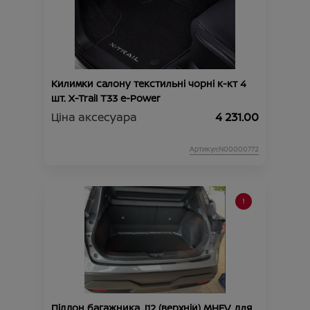
Килимки салону текстильні чорні к-кт 4
шт. X-Trail T33 e-Power
Ціна аксесуара
4 231.00
Артикул:N00000772
Піддон багажника J12 (верхній) MHEV, для