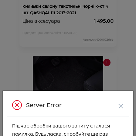
Килимки салону текстильні чорні к-кт 4
шт. QASHQAI J11 2013-2021
Ціна аксесуара
1 495.00
Підходить для автомобіля :
QASHQAI;
Артикул:N00002666
×
Server Error
Килимки салону текстильні чорні, к-кт 4
шт., X-Trail T33 MHEV
Ціна аксесуара
4 880.00
Під час обробки вашого запиту сталася
помилка. Будь ласка, спробуйте ще раз