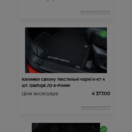
Артикул:N00000770
Килимки салону текстильні чорні к-кт 4
шт. Qashqai J12 e-Power
Ціна аксесуара
4 377.00
Артикул:N00000771