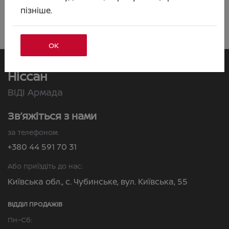
Артикул:N00002705
пізніше.
ОК
Ніссан
ВІДІ Армада
Зв’яжіться з нами
за телефоном:
+380 44 591 70 31
Або приїздіть до нас:
Київська обл., с. Чубинське, вул. Київська, 55
ВІДДІЛ ПРОДАЖІВ
Пн–Сб: