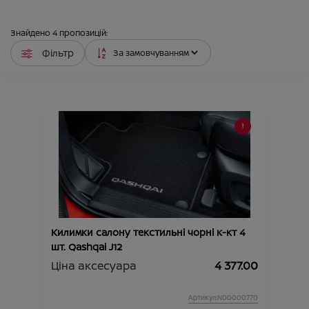
Знайдено
4
пропозицій:
Фільтр
Килимки салону текстильні чорні к-кт 4
шт. Qashqai J12
Ціна аксесуара
4 377.00
Артикул:N00000770