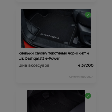
Килимки салону текстильні чорні к-кт 4
шт. Qashqai J12 e-Power
Ціна аксесуара
4 377.00
Артикул:N00000771