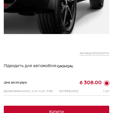
Артикул:N00002741
Підходить для автомобіля:
QASHQAI;
6 308.00
Ціна аксесуара
Бризковики коліс, к-кт 4 шт J12B MC рестайл
KE7886UA02
1 шт
Купити