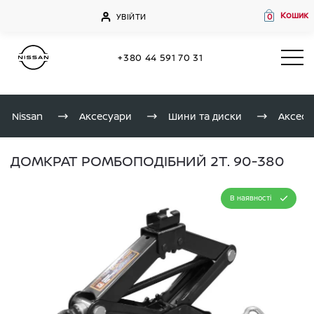
Кошик
УВІЙТИ
0
+380 44 591 70 31
Nissan
Аксесуари
Шини та диски
Аксесу
ДОМКРАТ РОМБОПОДІБНИЙ 2Т. 90-380
В наявності