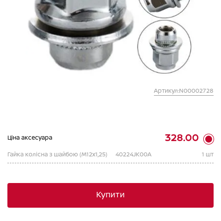
Артикул:N00002728
328.00
Ціна аксесуара
Гайка колісна з шайбою (M12x1,25)
40224JK00A
1 шт
Купити