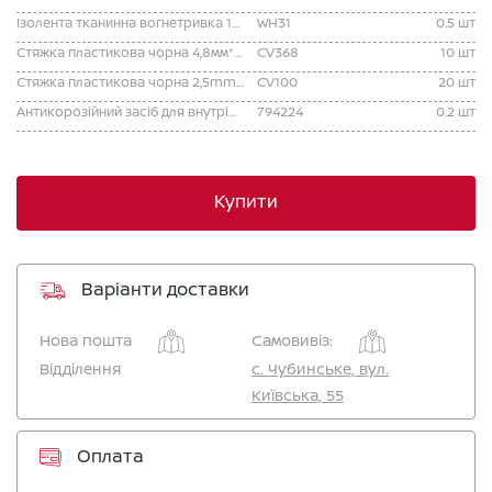
Ізолента тканинна вогнетривка 19мм*15м
WH31
0.5 шт
Стяжка пластикова чорна 4,8мм*368мм/1шт
CV368
10 шт
Стяжка пластикова чорна 2,5mm*100mm/1шт
CV100
20 шт
Антикорозійний засіб для внутрішніх порожнин ТЕРОЗОН WX 215 CC AE 500ML
794224
0.2 шт
Купити
Варіанти доставки
Нова пошта
Самовивіз:
Відділення
c. Чубинське, вул.
Київська, 55
Оплата