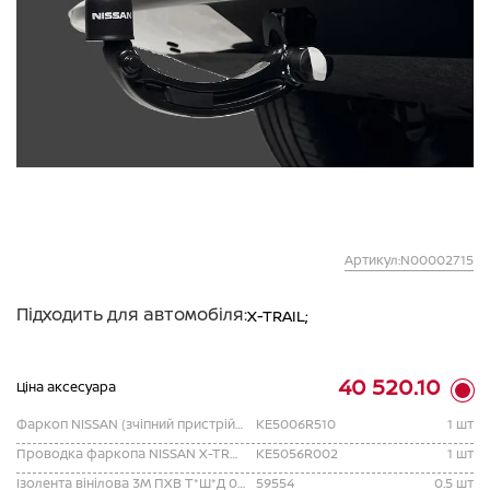
Артикул:N00002715
Підходить для автомобіля:
X-TRAIL;
40 520.10
Ціна аксесуара
Фаркоп NISSAN (зчіпний пристрій) з'ємний X-TRAIL T33
KE5006R510
1 шт
Проводка фаркопа NISSAN X-TRAIL T33, TEK 7-pin
KE5056R002
1 шт
Ізолента вінілова 3М ПХВ Т*Ш*Д 0,13ммх19ммх20м/
59554
0.5 шт