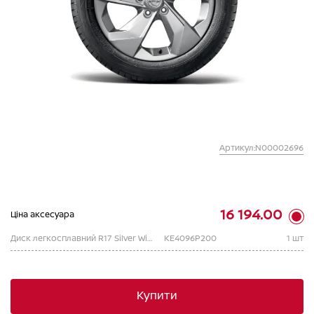
Артикул:N00002696
16 194.00
Ціна аксесуара
Диск легкосплавний R17 Silver Winter, з центральним ковпачком
KE4096P200
1 шт
Купити