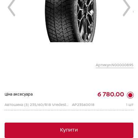
Артикул:N00000895
6 780.00
Ціна аксесуара
Автошина (З) 235/60/R18 Vredestein Wintrac PRO+ XL 107V (2225 Hungary)
AP23560018
1 шт
Купити