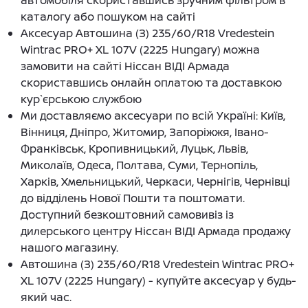
автомобіля скориставшись зручним фільтром в
каталогу або пошуком на сайті
Аксесуар Автошина (З) 235/60/R18 Vredestein
Wintrac PRO+ XL 107V (2225 Hungary) можна
замовити на сайті Ніссан ВІДІ Армада
скориставшись онлайн оплатою та доставкою
кур`єрською службою
Ми доставляємо аксесуари по всій Україні: Київ,
Вінниця, Дніпро, Житомир, Запоріжжя, Івано-
Франківськ, Кропивницький, Луцьк, Львів,
Миколаїв, Одеса, Полтава, Суми, Тернопіль,
Харків, Хмельницький, Черкаси, Чернігів, Чернівці
до відділень Нової Пошти та поштомати.
Доступний безкоштовний самовивіз із
дилерського центру Ніссан ВІДІ Армада продажу
нашого магазину.
Автошина (З) 235/60/R18 Vredestein Wintrac PRO+
XL 107V (2225 Hungary) - купуйте аксесуар у будь-
який час.