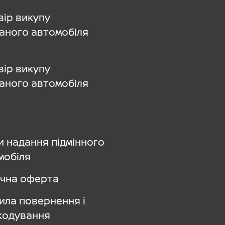
вір викупу
аного автомобіля
вір викупу
аного автомобіля
и надання підмінного
мобіля
ічна оферта
ила повернення і
кодування