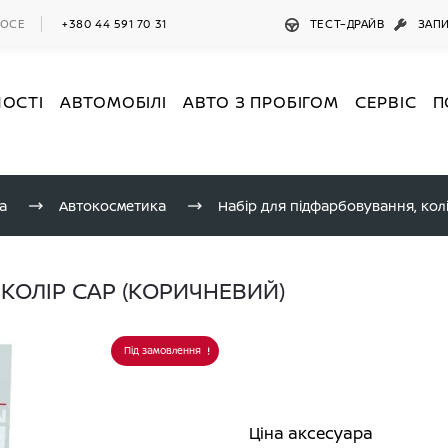
ШОСЕ
+380 44 591 70 31
ТЕСТ–ДРАЙВ
ЗАПИ
НОСТІ
АВТОМОБІЛІ
АВТО З ПРОБІГОМ
СЕРВІС
П
а
Автокосметика
 КОЛІР CAP (КОРИЧНЕВИЙ)
Під замовлення
Ціна аксесуара