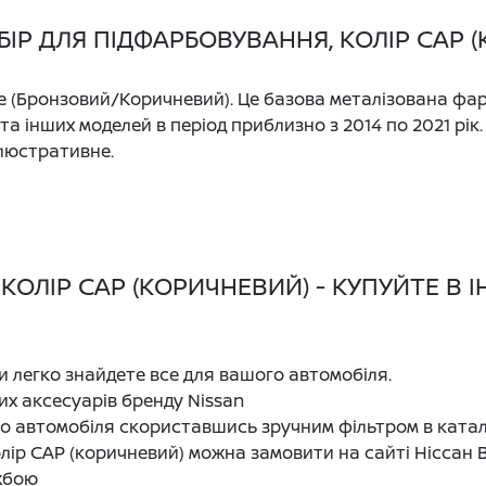
ІР ДЛЯ ПІДФАРБОВУВАННЯ, КОЛІР CAP 
ze (Бронзовий/Коричневий). Це базова металізована фа
 та інших моделей в період приблизно з 2014 по 2021 рік
ілюстративне.
КОЛІР CAP (КОРИЧНЕВИЙ) - КУПУЙТЕ В І
ви легко знайдете все для вашого автомобіля.
их аксесуарів бренду Nissan
го автомобіля скориставшись зручним фільтром в ката
лір CAP (коричневий) можна замовити на сайті Ніссан
жбою