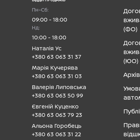
Пн–Сб:
Дого
09:00 - 18:00
вжив
Нд:
(ФО)
10:00 - 18:00
Дого
Наталія Ус
вжив
+380 63 063 31 37
(ЮО)
Марія Кучерява
Архів
+380 63 063 31 03
Валерія Липовська
Умов
+380 63 063 50 99
авто
Євгеній Куценко
Публ
+380 63 063 79 23
Прав
Альона Горобець
відш
+380 63 063 31 22