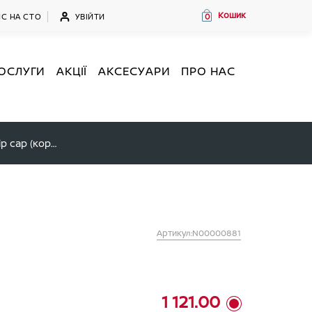
Кошик
УВІЙТИ
С НА СТО
0
ОСЛУГИ
АКЦІЇ
АКСЕСУАРИ
ПРО НАС
Набір для підфарбовування, колір cap (коричневий)
Артикул:N00000881
1 121.00