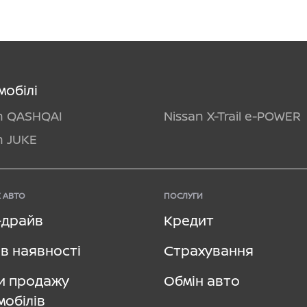
мобілі
n QASHQAI
Nissan X-Trail e-POWER
n JUKE
 АВТО
ПОСЛУГИ
–драйв
Кредит
в наявності
Страхування
и продажу
Обмін авто
мобілів