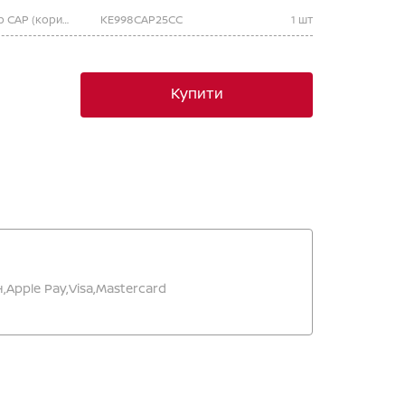
Набір для підфарбовування, колір CAP (коричневий)
KE998CAP25CC
1 шт
Купити
,
Apple Pay,
Visa,
Mastercard