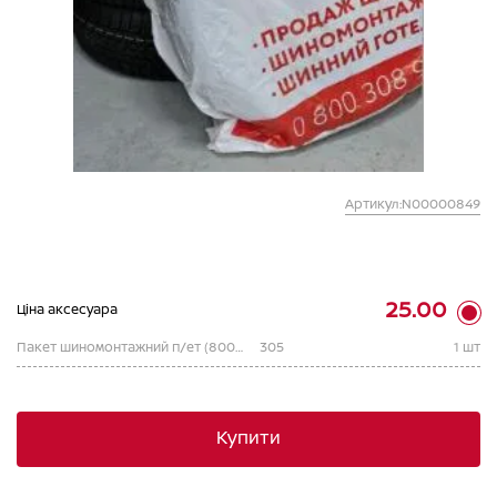
Артикул:N00000849
25.00
Ціна аксесуара
Пакет шиномонтажний п/ет (800+180*2)1100, 25 мкм, з мал з ЛОГО ВІДІ/
305
1 шт
Купити