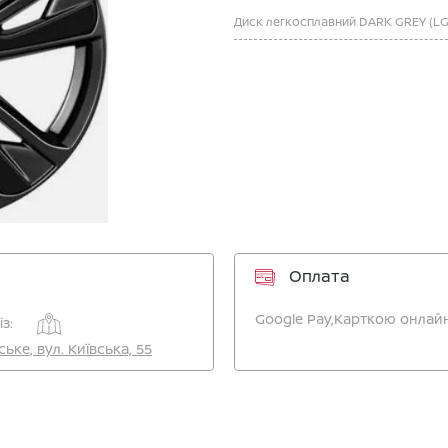
Оплата
Google Pay,
Карткою онлайн
з:
ське, вул. Київська, 55