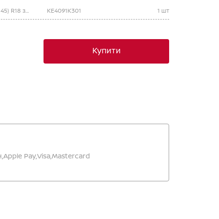
Диск легкосплавний DARK GREY (LG45) R18 з центральним ковпачком
KE4091K301
1 шт
Купити
,
Apple Pay,
Visa,
Mastercard