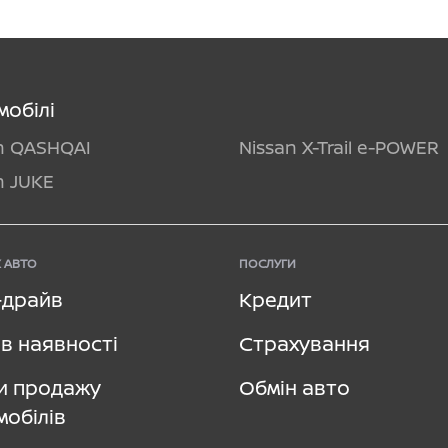
мобілі
n QASHQAI
Nissan X-Trail e-POWER
n JUKE
 АВТО
ПОСЛУГИ
–драйв
Кредит
в наявності
Страхування
и продажу
Обмін авто
мобілів