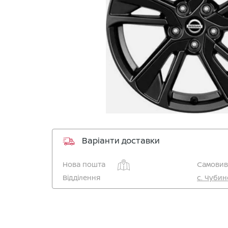
Варіанти доставки
Нова пошта
Самовиві
Відділення
c. Чубин