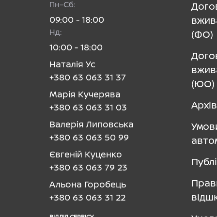
Пн–Сб:
Дого
09:00 - 18:00
вжив
Нд:
(ФО)
10:00 - 18:00
Дого
Наталія Ус
вжив
+380 63 063 31 37
(ЮО)
Марія Кучерява
Архів
+380 63 063 31 03
Валерія Липовська
Умов
+380 63 063 50 99
авто
Євгеній Куценко
Публ
+380 63 063 79 23
Прав
Альона Горобець
відш
+380 63 063 31 22
ВІДДІЛ CЕРВІСУ