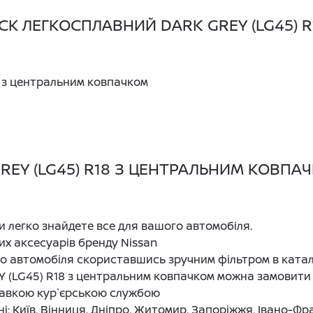
К ЛЕГКОСПЛАВНИЙ DARK GREY (LG45) 
 з центральним ковпачком
EY (LG45) R18 З ЦЕНТРАЛЬНИМ КОВПАЧК
ви легко знайдете все для вашого автомобіля.
их аксесуарів бренду Nissan
го автомобіля скориставшись зручним фільтром в ката
 (LG45) R18 з центральним ковпачком можна замовити н
авкою кур`єрською службою
: Київ, Вінниця, Дніпро, Житомир, Запоріжжя, Івано-Фра