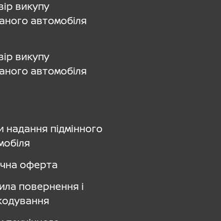
вір викупу
аного автомобіля
вір викупу
аного автомобіля
и надання підмінного
мобіля
ічна оферта
ила повернення і
кодування