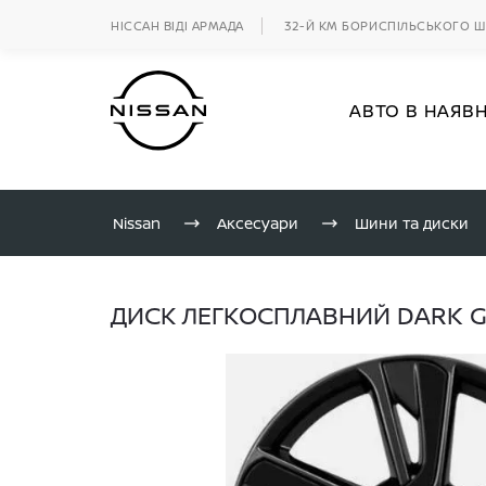
НІССАН ВІДІ АРМАДА
32-Й КМ БОРИСПІЛЬСЬКОГО 
АВТО В НАЯВ
Nissan
Аксесуари
Шини та диски
ДИСК ЛЕГКОСПЛАВНИЙ DARK G