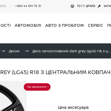
ШОСЕ
+380 44 591 70 31
ТЕСТ–ДРАЙВ
ЗАПИ
НОСТІ
АВТОМОБІЛІ
АВТО З ПРОБІГОМ
СЕРВІС
П
Диски
Диск легкосплавний dark grey (lg45) r18 з центральним ковпачком
REY (LG45) R18 З ЦЕНТРАЛЬНИМ КОВПА
Під замовлення
Ціна аксесуара