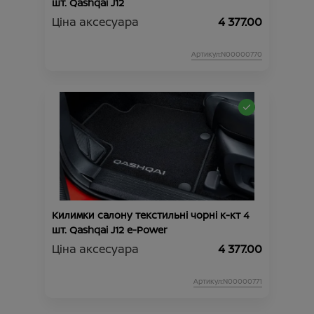
шт. Qashqai J12
Ціна аксесуара
4 377.00
Артикул:N00000770
Килимки салону текстильні чорні к-кт 4
шт. Qashqai J12 e-Power
Ціна аксесуара
4 377.00
Артикул:N00000771