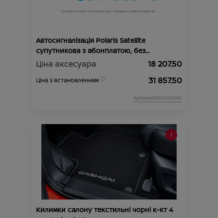
Автосигналізація Polaris Satellite
супутникова з абонплатою, без
автозапуску
Ціна аксесуара
18 207.50
31 857.50
Ціна з встановленням
Артикул:N00000661
Килимки салону текстильні чорні к-кт 4