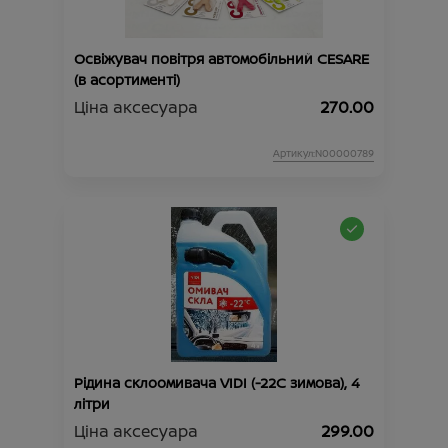
Освіжувач повітря автомобільний CESARE
(в асортименті)
Ціна аксесуара
270.00
Артикул:N00000789
Рідина склоомивача VIDI (-22С зимова), 4
літри
Ціна аксесуара
299.00