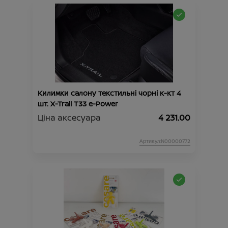
Килимки салону текстильні чорні к-кт 4
шт. X-Trail T33 e-Power
Ціна аксесуара
4 231.00
Артикул:N00000772