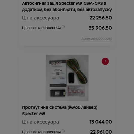
Автосигналізація Specter M9 GSM/GPS з
додатком, без абонплати, без автозапуску
Ціна аксесуара
22 256.50
35 906.50
Ціна з встановленням
Артикул:N00000793
Протиугінна система (іммобілайзер)
Specter М5
Ціна аксесуара
13 044.00
22 961.00
Ціна з встановленням