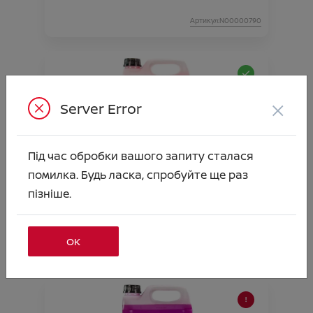
Артикул:N00000790
×
Server Error
Під час обробки вашого запиту сталася
помилка. Будь ласка, спробуйте ще раз
РІДИНА СКЛООМИВАЧА (Всесезонна-
пізніше.
Антимошка) -20* 5л
Ціна аксесуара
667.00
ОК
Артикул:N00000791