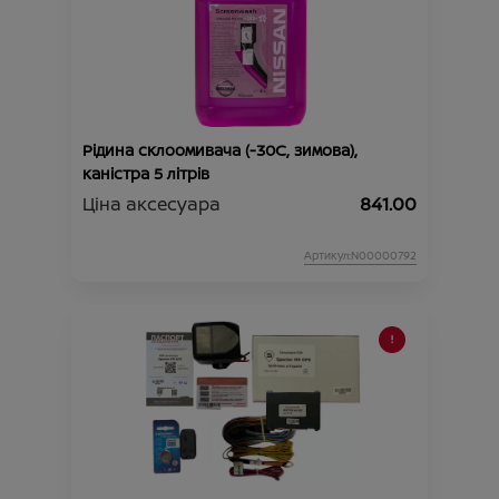
Рідина склоомивача (-30C, зимова),
каністра 5 літрів
Ціна аксесуара
841.00
Артикул:N00000792