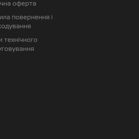
ічна оферта
ила повернення і
кодування
и технічного
уговування