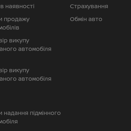
в наявності
Страхування
и продажу
Обмін авто
мобілів
вір викупу
аного автомобіля
вір викупу
аного автомобіля
и надання підмінного
мобіля