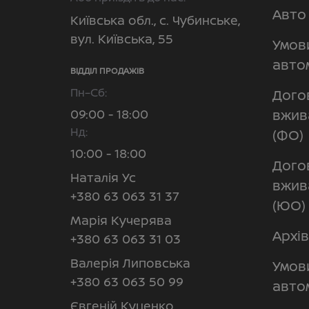
Авто 
Київська обл., с. Чубинське,
вул. Київська, 55
Умов
авто
ВІДДІЛ ПРОДАЖІВ
Пн–Сб:
Дого
09:00 - 18:00
вжив
Нд:
(ФО)
10:00 - 18:00
Дого
Наталія Ус
вжив
+380 63 063 31 37
(ЮО)
Марія Кучерява
Архів
+380 63 063 31 03
Валерія Липовська
Умов
+380 63 063 50 99
авто
Євгеній Куценко