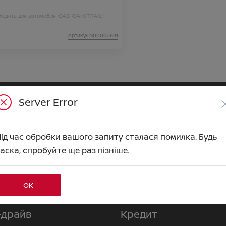
ходить для автомобіля :
QASHQAI;
X-TRAIL;
Артикул:N00002691
Server Error
мобілі
ід час обробки вашого запиту сталася помилка. Будь
n QASHQAI
Nissan X-Trail e-POWER
аска, спробуйте ще раз пізніше.
n JUKE
ОК
 АВТО
ПОСЛУГИ
–драйв
Кредит