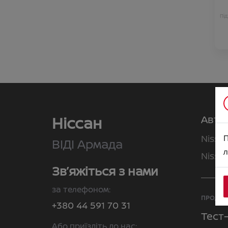
Під
Ніссан
Авто
П
Nissa
ВІДІ Армада
л
Nissa
Зв’яжіться з нами
за телефоном:
ПРОДАЖ
+380 44 591 70 31
Тест
Або приїздіть до нас: