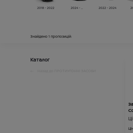
2018 - 2022
2024 - ...
2022 - 2024
2
Знайдено
1
пропозицій:
Каталог
Назад до
ПРОТИУГОННІ ЗАСОБИ
За
Co
TR
Ц
Ці