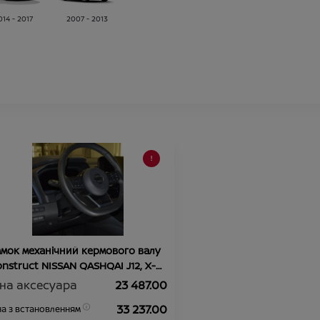
014 - 2017
2007 - 2013
мок механічний кермового валу
nstruct NISSAN QASHQAI J12, X-
AIL T33
іна аксесуара
23 487.00
33 237.00
на з встановленням