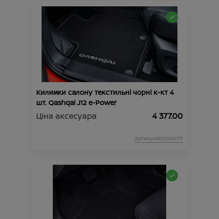
Килимки салону текстильні чорні к-кт 4
шт. Qashqai J12 e-Power
Ціна аксесуара
4 377.00
Артикул:N00000771