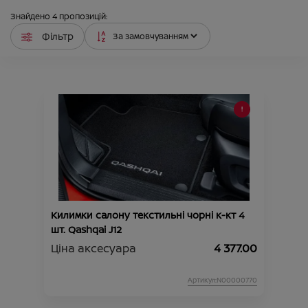
Знайдено
4
пропозицій:
Фільтр
Килимки салону текстильні чорні к-кт 4
шт. Qashqai J12
Ціна аксесуара
4 377.00
Артикул:N00000770