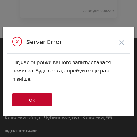
Артикул:N00002705
×
Server Error
Ніссан
Під час обробки вашого запиту сталася
ВІДІ Армада
помилка. Будь ласка, спробуйте ще раз
Зв’яжіться з нами
пізніше.
за телефоном:
+380 44 591 70 31
ОК
Або приїздіть до нас:
Київська обл., с. Чубинське, вул. Київська, 55
ВІДДІЛ ПРОДАЖІВ