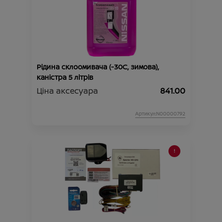
Рідина склоомивача (-30C, зимова),
каністра 5 літрів
Ціна аксесуара
841.00
Артикул:N00000792