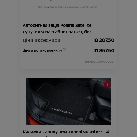
Автосигналізація Polaris Satellite
супутникова з абонплатою, без
автозапуску
Ціна аксесуара
18 207.50
31 857.50
Ціна з встановленням
Артикул:N00000661
Килимки салону текстильні чорні к-кт 4