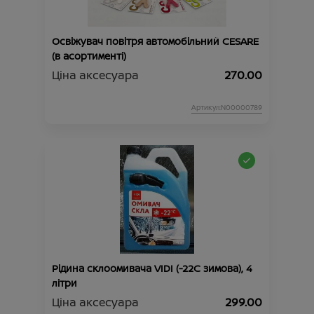
Освіжувач повітря автомобільний CESARE
(в асортименті)
Ціна аксесуара
270.00
Артикул:N00000789
Рідина склоомивача VIDI (-22С зимова), 4
літри
Ціна аксесуара
299.00