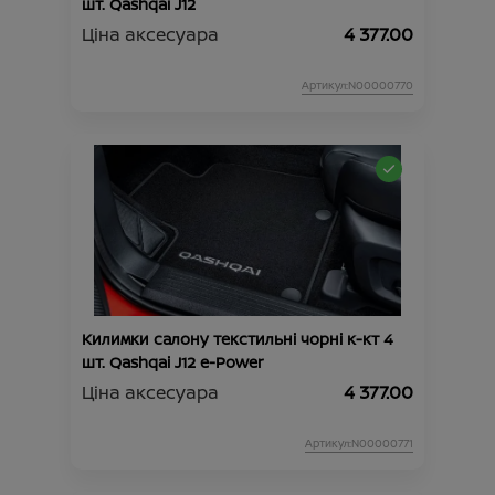
шт. Qashqai J12
Ціна аксесуара
4 377.00
Артикул:N00000770
Килимки салону текстильні чорні к-кт 4
шт. Qashqai J12 e-Power
Ціна аксесуара
4 377.00
Артикул:N00000771