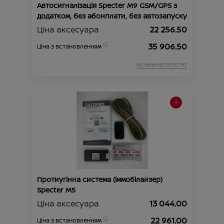
Автосигналізація Specter M9 GSM/GPS з
додатком, без абонплати, без автозапуску
Ціна аксесуара
22 256.50
35 906.50
Ціна з встановленням
Артикул:N00000793
Протиугінна система (іммобілайзер)
Specter М5
Ціна аксесуара
13 044.00
22 961.00
Ціна з встановленням