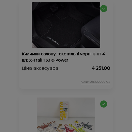
Килимки салону текстильні чорні к-кт 4
шт. X-Trail T33 e-Power
Ціна аксесуара
4 231.00
Артикул:N00000772