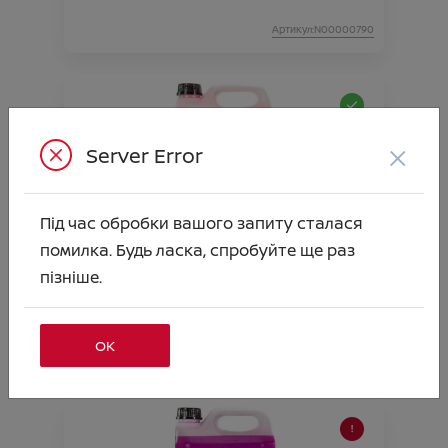
Артикул:N00000790
×
Server Error
Під час обробки вашого запиту сталася
помилка. Будь ласка, спробуйте ще раз
РІДИНА СКЛООМИВАЧА (Всесезонна-
пізніше.
Антимошка) -20* 5л
Ціна аксесуара
667.00
ОК
Артикул:N00000791