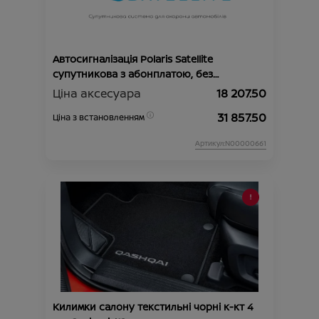
Автосигналізація Polaris Satellite
супутникова з абонплатою, без
автозапуску
Ціна аксесуара
18 207.50
31 857.50
Ціна з встановленням
Артикул:N00000661
Килимки салону текстильні чорні к-кт 4