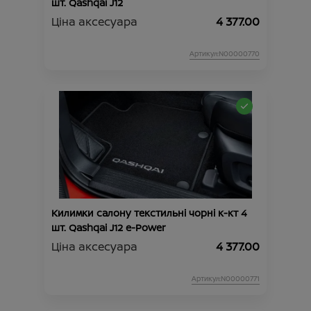
шт. Qashqai J12
Ціна аксесуара
4 377.00
Артикул:N00000770
Килимки салону текстильні чорні к-кт 4
шт. Qashqai J12 e-Power
Ціна аксесуара
4 377.00
Артикул:N00000771