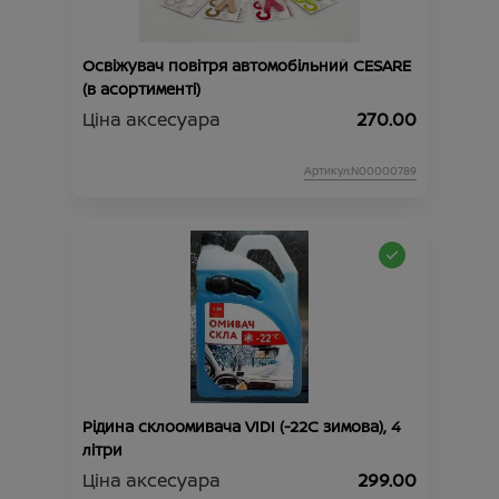
Освіжувач повітря автомобільний CESARE
(в асортименті)
Ціна аксесуара
270.00
Артикул:N00000789
Рідина склоомивача VIDI (-22С зимова), 4
літри
Ціна аксесуара
299.00