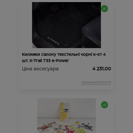
Килимки салону текстильні чорні к-кт 4
шт. X-Trail T33 e-Power
Ціна аксесуара
4 231.00
Артикул:N00000772