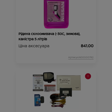
Рідина склоомивача (-30C, зимова),
каністра 5 літрів
Ціна аксесуара
841.00
Артикул:N00000792