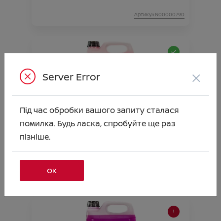
Артикул:N00000790
×
Server Error
Під час обробки вашого запиту сталася
помилка. Будь ласка, спробуйте ще раз
РІДИНА СКЛООМИВАЧА (Всесезонна-
пізніше.
Антимошка) -20* 5л
Ціна аксесуара
667.00
ОК
Артикул:N00000791