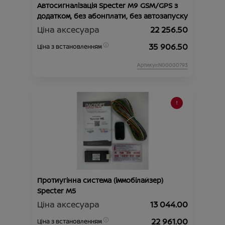
Автосигналізація Specter M9 GSM/GPS з
додатком, без абонплати, без автозапуску
Ціна аксесуара
22 256.50
35 906.50
Ціна з встановленням
Артикул:N00000793
Протиугінна система (іммобілайзер)
Specter М5
Ціна аксесуара
13 044.00
22 961.00
Ціна з встановленням