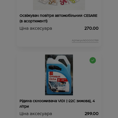
Освіжувач повітря автомобільний CESARE
(в асортименті)
Ціна аксесуара
270.00
Артикул:N00000789
Рідина склоомивача VIDI (-22С зимова), 4
літри
Ціна аксесуара
299.00