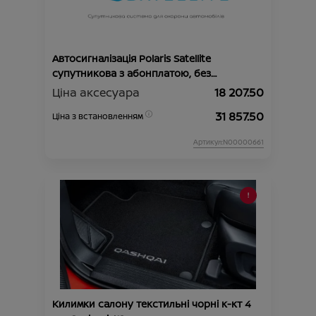
Автосигналізація Polaris Satellite
супутникова з абонплатою, без
автозапуску
Ціна аксесуара
18 207.50
31 857.50
Ціна з встановленням
Артикул:N00000661
Килимки салону текстильні чорні к-кт 4