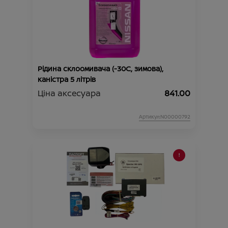
Рідина склоомивача (-30C, зимова),
каністра 5 літрів
Ціна аксесуара
841.00
Артикул:N00000792