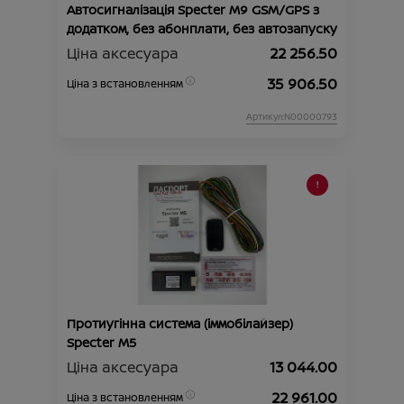
Автосигналізація Specter M9 GSM/GPS з
додатком, без абонплати, без автозапуску
Ціна аксесуара
22 256.50
35 906.50
Ціна з встановленням
Артикул:N00000793
Протиугінна система (іммобілайзер)
Specter М5
Ціна аксесуара
13 044.00
22 961.00
Ціна з встановленням