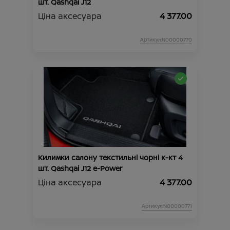
шт. Qashqai J12
Ціна аксесуара
4 377.00
Артикул:N00000770
Килимки салону текстильні чорні к-кт 4
шт. Qashqai J12 e-Power
Ціна аксесуара
4 377.00
Артикул:N00000771