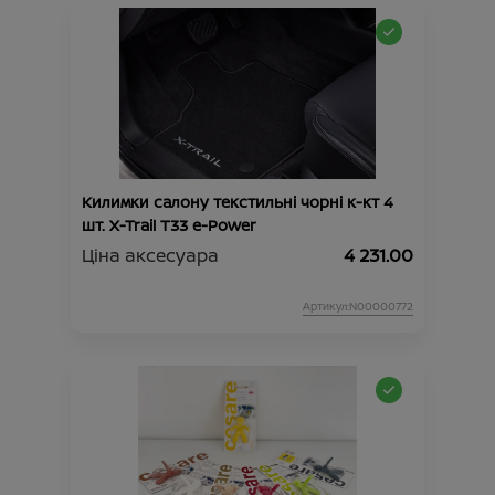
Килимки салону текстильні чорні к-кт 4
шт. X-Trail T33 e-Power
Ціна аксесуара
4 231.00
Артикул:N00000772