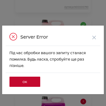
Артикул:N00000790
×
Server Error
Під час обробки вашого запиту сталася
помилка. Будь ласка, спробуйте ще раз
РІДИНА СКЛООМИВАЧА (Всесезонна-
пізніше.
Антимошка) -20* 5л
Ціна аксесуара
667.00
ОК
Артикул:N00000791