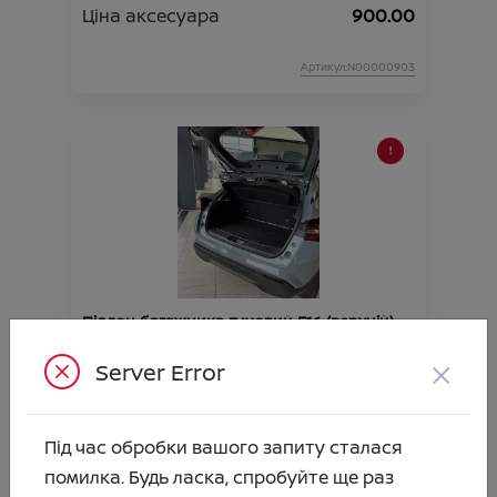
Ціна аксесуара
900.00
Артикул:N00000903
Піддон багажника гумовий F16 (верхній)
Ціна аксесуара
2 015.00
×
Server Error
Артикул:N00002662
Під час обробки вашого запиту сталася
помилка. Будь ласка, спробуйте ще раз