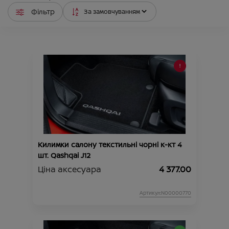
Фільтр
Килимки салону текстильні чорні к-кт 4
шт. Qashqai J12
Ціна аксесуара
4 377.00
Артикул:N00000770