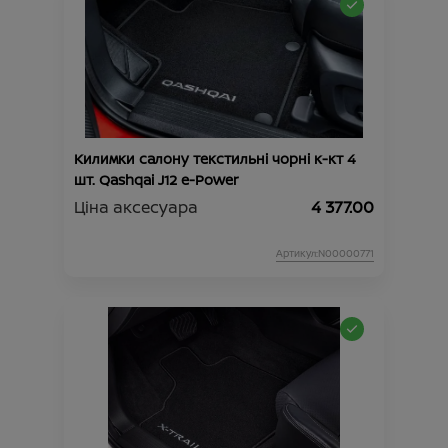
Килимки салону текстильні чорні к-кт 4
шт. Qashqai J12 e-Power
Ціна аксесуара
4 377.00
Артикул:N00000771