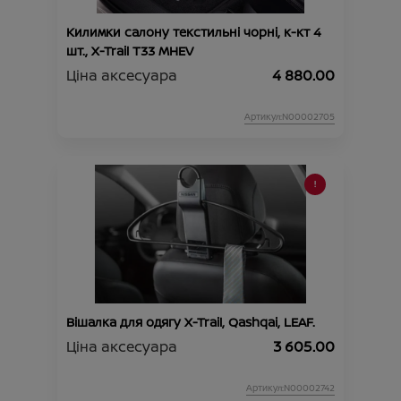
Килимки салону текстильні чорні, к-кт 4
шт., X-Trail T33 MHEV
Ціна аксесуара
4 880.00
Артикул:N00002705
Вішалка для одягу X-Trail, Qashqai, LEAF.
Ціна аксесуара
3 605.00
Артикул:N00002742