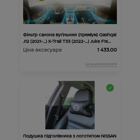
Фільтр салона вугільний (преміум) Qashqai
J12 (2021-...) X-Trail Т33 (2022-...) Juke F16
(2019-...)
Ціна аксесуара
1 433.00
Артикул:N00000879
Подушка підголівника з логотипом NISSAN