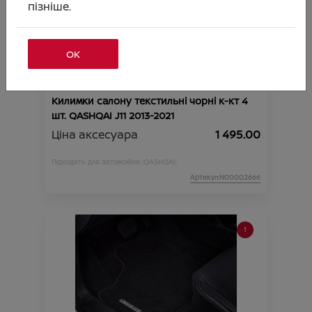
пізніше.
ОК
Килимки салону текстильні чорні к-кт 4
шт. QASHQAI J11 2013-2021
Ціна аксесуара
1 495.00
Підходить для автомобіля :
QASHQAI;
Артикул:N00002666