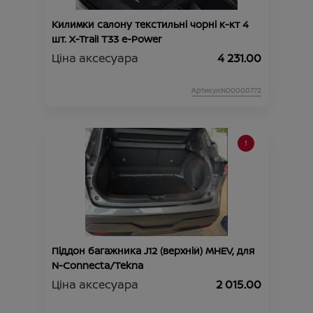
Килимки салону текстильні чорні к-кт 4
шт. X-Trail T33 e-Power
Ціна аксесуара
4 231.00
Артикул:N00000772
Піддон багажника J12 (верхній) MHEV, для
N-Connecta/Tekna
Ціна аксесуара
2 015.00