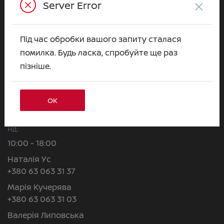
Зв’яжіться з нами
×
Server Error
за телефоном:
+380 44 591 70 31
Під час обробки вашого запиту сталася
Або приїздіть до нас:
помилка. Будь ласка, спробуйте ще раз
Київська обл., с. Чубинське, вул. Київська, 55
пізніше.
ВІДДІЛ ПРОДАЖІВ
ОК
Пн–Сб:
09:00 - 18:00
Нд:
10:00 - 18:00
Наталія Ус
+380 63 063 31 37
Марія Кучерява
+380 63 063 31 03
Валерія Липовська