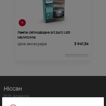
Лампа світлодіодна (кт.2шт.) LED
H8/H11/H16
Ціна аксесуара
3 941.34
Артикул:N00002746
Ніссан
ВІДІ Армада