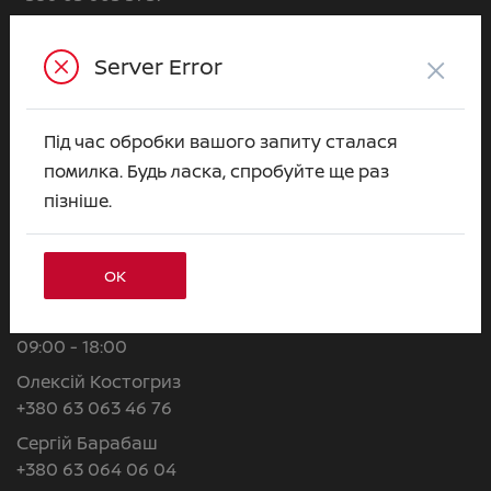
Марія Кучерява
+380 63 063 31 03
×
Server Error
Валерія Липовська
+380 63 063 50 99
Під час обробки вашого запиту сталася
Євгеній Куценко
помилка. Будь ласка, спробуйте ще раз
+380 63 063 79 23
пізніше.
Альона Горобець
+380 63 063 31 22
ОК
ВІДДІЛ CЕРВІСУ
Пн–Нд:
09:00 - 18:00
Олексій Костогриз
+380 63 063 46 76
Сергій Барабаш
+380 63 064 06 04