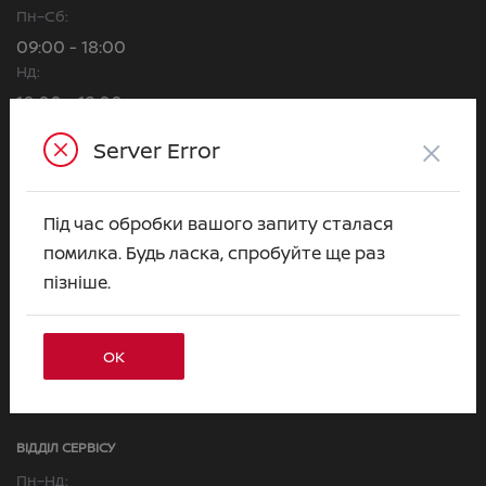
Пн–Сб:
09:00 - 18:00
Нд:
10:00 - 18:00
Наталія Ус
×
Server Error
+380 63 063 31 37
Марія Кучерява
+380 63 063 31 03
Під час обробки вашого запиту сталася
помилка. Будь ласка, спробуйте ще раз
Валерія Липовська
пізніше.
+380 63 063 50 99
Євгеній Куценко
+380 63 063 79 23
ОК
Альона Горобець
+380 63 063 31 22
ВІДДІЛ CЕРВІСУ
Пн–Нд: