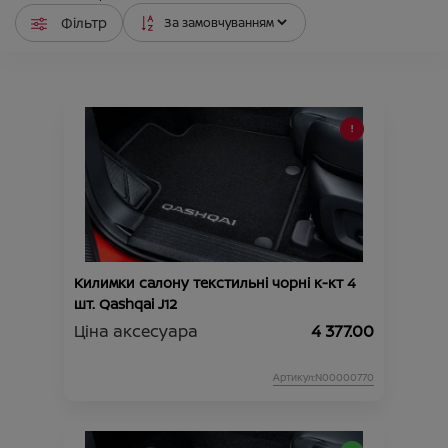
Фільтр
Килимки салону текстильні чорні к-кт 4
шт. Qashqai J12
Ціна аксесуара
4 377.00
Артикул:N00000770