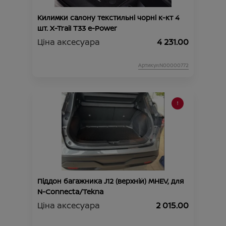
Килимки салону текстильні чорні к-кт 4
шт. X-Trail T33 e-Power
Ціна аксесуара
4 231.00
Артикул:N00000772
Піддон багажника J12 (верхній) MHEV, для
N-Connecta/Tekna
Ціна аксесуара
2 015.00