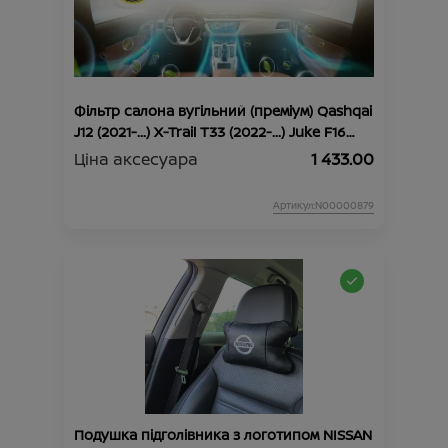
Фільтр салона вугільний (преміум) Qashqai
J12 (2021-...) X-Trail Т33 (2022-...) Juke F16
(2019-...)
Ціна аксесуара
1 433.00
Артикул:N00000879
Подушка підголівника з логотипом NISSAN