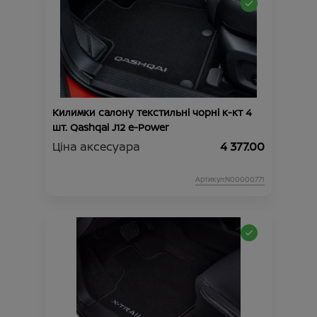
Килимки салону текстильні чорні к-кт 4
шт. Qashqai J12 e-Power
Ціна аксесуара
4 377.00
Артикул:N00000771