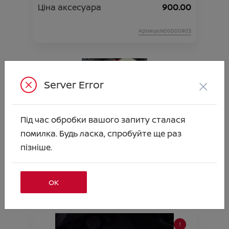
Ціна аксесуара
900.00
Артикул:N00000903
×
Server Error
Під час обробки вашого запиту сталася
помилка. Будь ласка, спробуйте ще раз
пізніше.
Піддон багажника гумовий F16 (верхній)
Ціна аксесуара
2 015.00
ОК
Артикул:N00002662