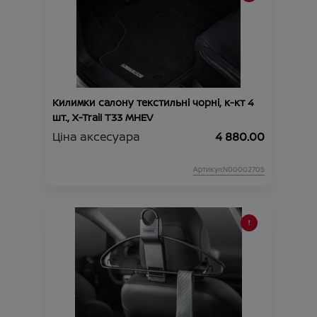
Килимки салону текстильні чорні, к-кт 4
шт., X-Trail T33 MHEV
Ціна аксесуара
4 880.00
Артикул:N00002705