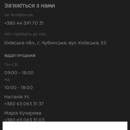
Зв’яжіться з нами
за телефоном:
+380 44 591 70 31
Або приїздіть до нас:
Київська обл., с. Чубинське, вул. Київська, 55
ВІДДІЛ ПРОДАЖІВ
Пн–Сб:
09:00 - 18:00
Нд:
10:00 - 18:00
Наталія Ус
+380 63 063 31 37
Марія Кучерява
+380 63 063 31 03
Валерія Липовська