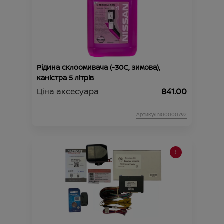
Рідина склоомивача (-30C, зимова),
каністра 5 літрів
Ціна аксесуара
841.00
Артикул:N00000792