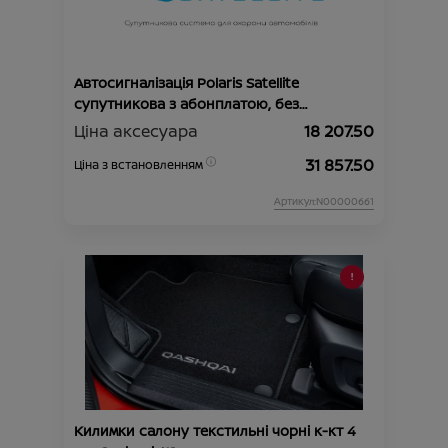
Автосигналізація Polaris Satellite
супутникова з абонплатою, без
автозапуску
Ціна аксесуара
18 207.50
31 857.50
Ціна з встановленням
Артикул:N00000661
Килимки салону текстильні чорні к-кт 4