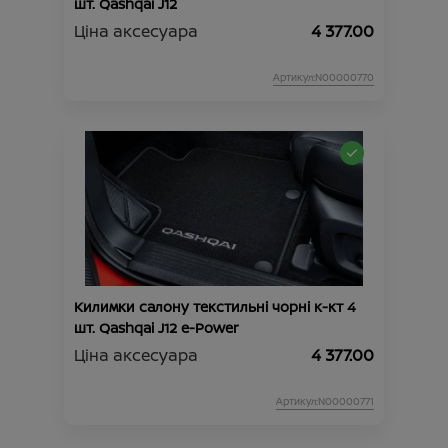
шт. Qashqai J12
Ціна аксесуара
4 377.00
Артикул:N00000770
Килимки салону текстильні чорні к-кт 4
шт. Qashqai J12 e-Power
Ціна аксесуара
4 377.00
Артикул:N00000771