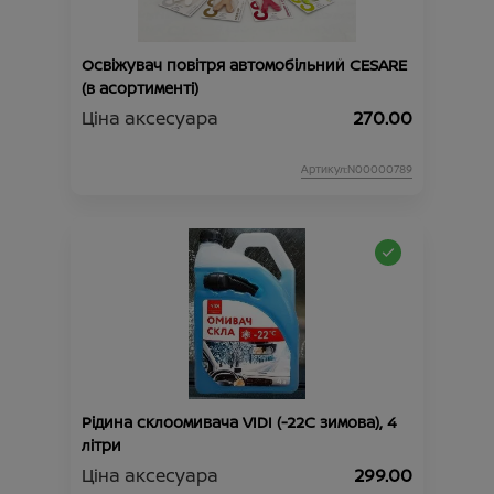
Освіжувач повітря автомобільний CESARE
(в асортименті)
Ціна аксесуара
270.00
Артикул:N00000789
Рідина склоомивача VIDI (-22С зимова), 4
літри
Ціна аксесуара
299.00