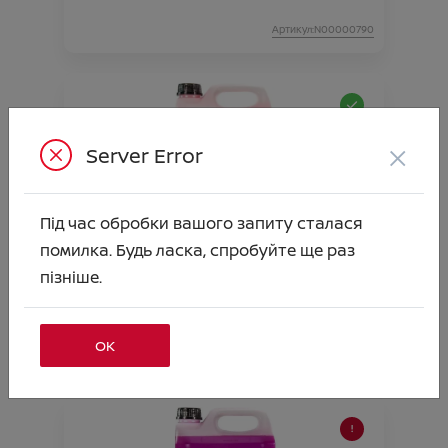
Артикул:N00000790
×
Server Error
Під час обробки вашого запиту сталася
помилка. Будь ласка, спробуйте ще раз
РІДИНА СКЛООМИВАЧА (Всесезонна-
пізніше.
Антимошка) -20* 5л
Ціна аксесуара
667.00
ОК
Артикул:N00000791