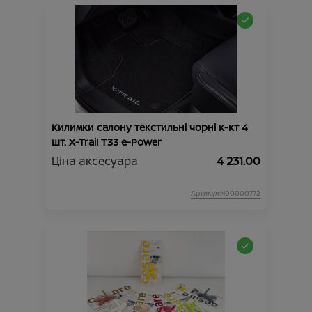
Килимки салону текстильні чорні к-кт 4
шт. X-Trail T33 e-Power
Ціна аксесуара
4 231.00
Артикул:N00000772