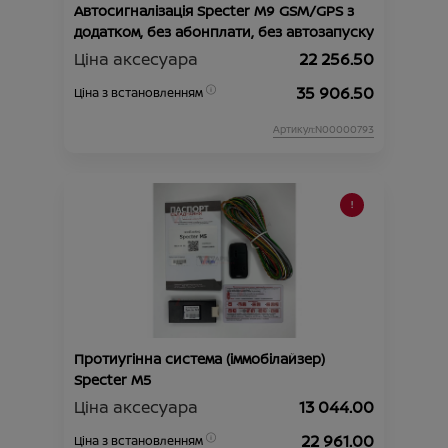
Автосигналізація Specter M9 GSM/GPS з
додатком, без абонплати, без автозапуску
Ціна аксесуара
22 256.50
35 906.50
Ціна з встановленням
Артикул:N00000793
Протиугінна система (іммобілайзер)
Specter М5
Ціна аксесуара
13 044.00
22 961.00
Ціна з встановленням