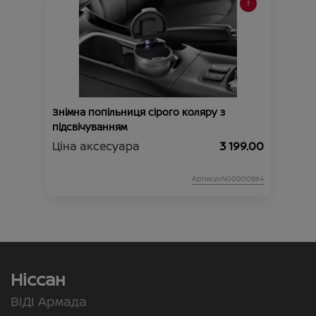
Знімна попільниця сірого коляру з
підсвічуванням
Ціна аксесуара
3 199.00
Артикул:N00000864
Ніссан
ВІДІ Армада