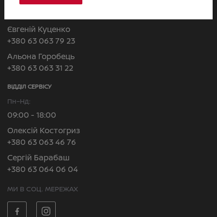
Валерія Липовська
+380 63 063 50 99
Євгеній Куценко
+380 63 063 79 23
Альона Горобець
+380 63 063 31 22
ВІДДІЛ CЕРВІСУ
Пн–Нд:
09:00 - 18:00
Олексій Костогриз
+380 63 063 46 76
Сергій Барабаш
+380 63 064 06 04
МИ В СОЦ. МЕРЕЖАХ