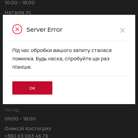
10:00 - 18:00
Наталія Ус
+380 63 063 31 37
×
Server Error
Марія Кучерява
+380 63 063 31 03
Валерія Липовська
Під час обробки вашого запиту сталася
+380 63 063 50 99
помилка. Будь ласка, спробуйте ще раз
Євгеній Куценко
пізніше.
+380 63 063 79 23
Альона Горобець
ОК
+380 63 063 31 22
ВІДДІЛ CЕРВІСУ
Пн–Нд:
09:00 - 18:00
Олексій Костогриз
+380 63 063 46 76