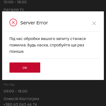
10:00 - 18:00
Наталія Ус
+380 63 063 31 37
×
Server Error
Марія Кучерява
+380 63 063 31 03
Валерія Липовська
Під час обробки вашого запиту сталася
+380 63 063 50 99
помилка. Будь ласка, спробуйте ще раз
Євгеній Куценко
пізніше.
+380 63 063 79 23
Альона Горобець
ОК
+380 63 063 31 22
ВІДДІЛ CЕРВІСУ
Пн–Нд:
09:00 - 18:00
Олексій Костогриз
+380 63 063 46 76